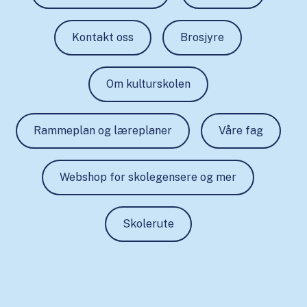
Kontakt oss
Brosjyre
Om kulturskolen
Rammeplan og læreplaner
Våre fag
Webshop for skolegensere og mer
Skolerute